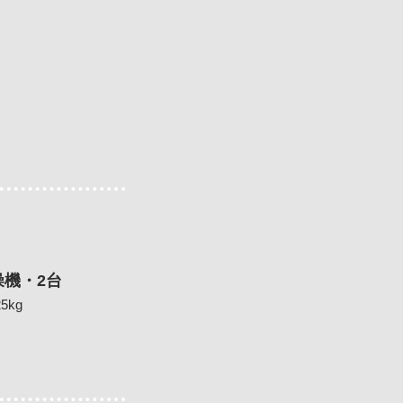
燥機・2台
5kg