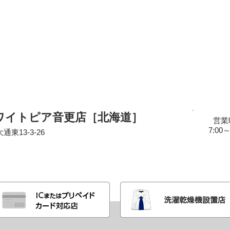
ワイトピア音更店［北海道］
営業
7:00～
東13-3-26