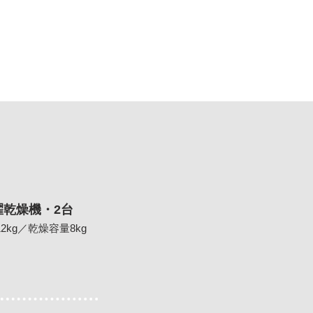
濯乾燥機・2台
2kg／乾燥容量8kg