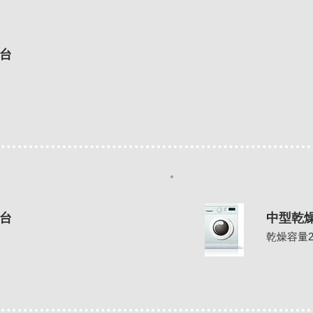
台
台
中型乾
乾燥容量2