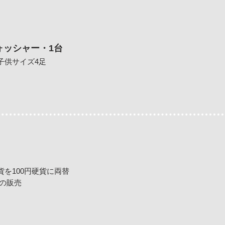
ォッシャー・1台
子供サイズ4足
硬貨を100円硬貨に両替
の販売