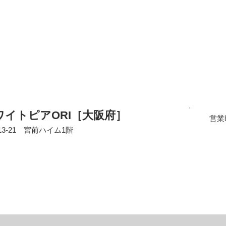
イトピアORI［大阪府］
営業
13-21 宮前ハイム1階