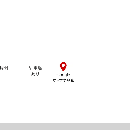
時間
駐車場
​あり