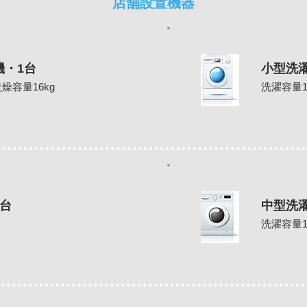
店舗設置機器
機・1台
小型洗
燥容量16kg
洗濯容量1
台
中型洗
洗濯容量1