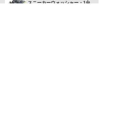
スニーカーウォッシャー・1台
大人サイズ2足・子供サイズ4足
その他機器
●集中精算機
＜ 他の店舗を見る（店舗一覧へ戻る）