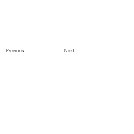
Previous
Next
｜
店舗一覧
｜
ご利用方法
｜
洗剤に
ついて
｜
企業情報
｜
プライバシーポ
リシー
｜
お問合せ
｜